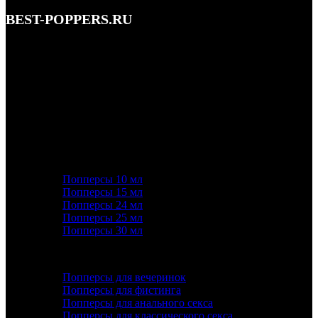
BEST-POPPERS.RU
Адрес: Кутузовский просп., 5/3, Москва • этаж 1
Телефон: 8 (495) 128-59-77, 8 (965) 177-44-33
Почта: info@best-poppers.ru
КАТЕГОРИИ ТОВАРОВ
Попперсы 10 мл
Попперсы 15 мл
Попперсы 24 мл
Попперсы 25 мл
Попперсы 30 мл
ПОПУЛЯРНОЕ
Попперсы для вечеринок
Попперсы для фистинга
Попперсы для анального секса
Попперсы для классического секса