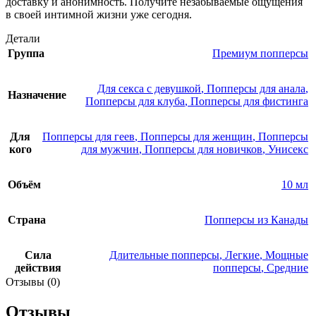
доставку и анонимность. Получите незабываемые ощущения
в своей интимной жизни уже сегодня.
Детали
Группа
Премиум попперсы
Для секса с девушкой
,
Попперсы для анала
,
Назначение
Попперсы для клуба
,
Попперсы для фистинга
Для
Попперсы для геев
,
Попперсы для женщин
,
Попперсы
кого
для мужчин
,
Попперсы для новичков
,
Унисекс
Объём
10 мл
Страна
Попперсы из Канады
Сила
Длительные попперсы
,
Легкие
,
Мощные
действия
попперсы
,
Средние
Отзывы (0)
Отзывы