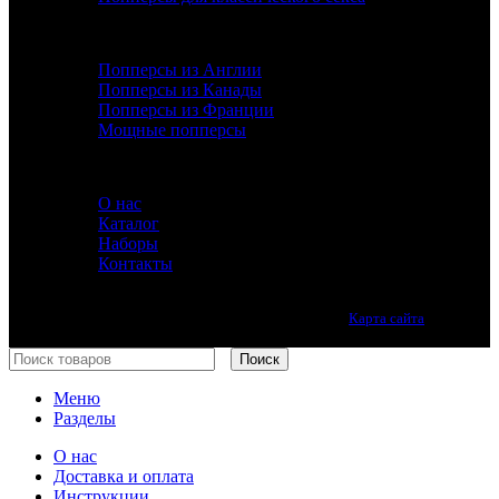
ДОПОЛНИТЕЛЬНО
Попперсы из Англии
Попперсы из Канады
Попперсы из Франции
Мощные попперсы
ИНФОРМАЦИЯ
О нас
Каталог
Наборы
Контакты
Лучшие попперсы онлайн. Качество премиум класса.
Карта сайта
Принимаем все виды оплаты.
Поиск
Меню
Разделы
О нас
Доставка и оплата
Инструкции