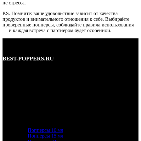
не стресса.
P.S. Помните: ваше удовольствие зависит от качества
продуктов и внимательного отношения к себе. Выбирайте
проверенные попперсы, соблюдайте правила использования
— и каждая встреча с партнёром будет особенной.
BEST-POPPERS.RU
Адрес: Кутузовский просп., 5/3, Москва • этаж 1
Телефон: 8 (495) 128-59-77, 8 (965) 177-44-33
Почта: info@best-poppers.ru
КАТЕГОРИИ ТОВАРОВ
Попперсы 10 мл
Попперсы 15 мл