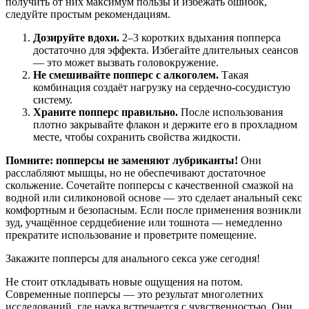
получить от них максимум пользы и избежать ошибок,
следуйте простым рекомендациям.
Дозируйте вдохи.
2–3 коротких вдыхания попперса
достаточно для эффекта. Избегайте длительных сеансов
— это может вызвать головокружение.
Не смешивайте попперс с алкоголем.
Такая
комбинация создаёт нагрузку на сердечно-сосудистую
систему.
Храните попперс правильно.
После использования
плотно закрывайте флакон и держите его в прохладном
месте, чтобы сохранить свойства жидкости.
Помните: попперсы не заменяют лубриканты!
Они
расслабляют мышцы, но не обеспечивают достаточное
скольжение. Сочетайте попперсы с качественной смазкой на
водной или силиконовой основе — это сделает анальный секс
комфортным и безопасным. Если после применения возникли
зуд, учащённое сердцебиение или тошнота — немедленно
прекратите использование и проветрите помещение.
Закажите попперсы для анального секса уже сегодня!
Не стоит откладывать новые ощущения на потом.
Современные попперсы — это результат многолетних
исследований, где наука встречается с чувственностью. Они