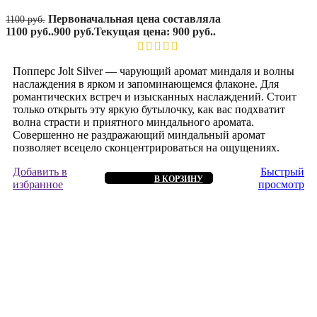
Первоначальная цена составляла
1100
руб.
1100 руб..
900
руб.
Текущая цена: 900 руб..
Попперс Jolt Silver — чарующий аромат миндаля и волны
наслаждения в ярком и запоминающемся флаконе. Для
романтических встреч и изысканных наслаждений. Стоит
только открыть эту яркую бутылочку, как вас подхватит
волна страсти и приятного миндального аромата.
Совершенно не раздражающий миндальный аромат
позволяет всецело сконцентрироваться на ощущениях.
Добавить в
Быстрый
В КОРЗИНУ
избранное
просмотр