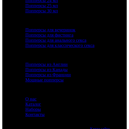
Попперсы 24 мл
Попперсы 25 мл
Попперсы 30 мл
ПОПУЛЯРНОЕ
Попперсы для вечеринок
Попперсы для фистинга
Попперсы для анального секса
Попперсы для классического секса
ДОПОЛНИТЕЛЬНО
Попперсы из Англии
Попперсы из Канады
Попперсы из Франции
Мощные попперсы
ИНФОРМАЦИЯ
О нас
Каталог
Наборы
Контакты
Лучшие попперсы онлайн. Качество премиум класса.
Карта сайта