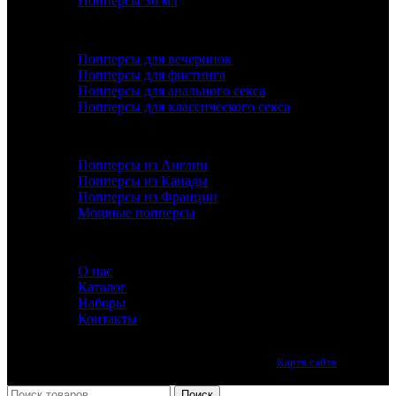
Попперсы 30 мл
ПОПУЛЯРНОЕ
Попперсы для вечеринок
Попперсы для фистинга
Попперсы для анального секса
Попперсы для классического секса
ДОПОЛНИТЕЛЬНО
Попперсы из Англии
Попперсы из Канады
Попперсы из Франции
Мощные попперсы
ИНФОРМАЦИЯ
О нас
Каталог
Наборы
Контакты
Лучшие попперсы онлайн. Качество премиум класса.
Карта сайта
Принимаем все виды оплаты.
Поиск