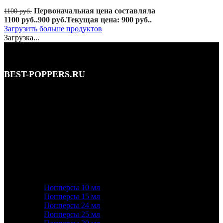
Первоначальная цена составляла
1100
руб.
1100 руб..
900
руб.
Текущая цена: 900 руб..
Загрузить больше продуктов
Загрузка...
BEST-POPPERS.RU
Адрес: Кутузовский просп., 5/3, Москва • этаж 1
Телефон: 8 (495) 128-59-77, 8 (965) 177-44-33
Почта: info@best-poppers.ru
КАТЕГОРИИ ТОВАРОВ
Попперсы 10 мл
Попперсы 15 мл
Попперсы 24 мл
Попперсы 25 мл