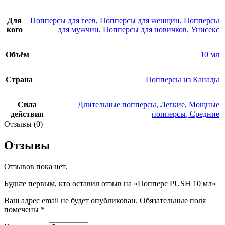
Для
Попперсы для геев
,
Попперсы для женщин
,
Попперсы
кого
для мужчин
,
Попперсы для новичков
,
Унисекс
Объём
10 мл
Страна
Попперсы из Канады
Сила
Длительные попперсы
,
Легкие
,
Мощные
действия
попперсы
,
Средние
Отзывы (0)
Отзывы
Отзывов пока нет.
Будьте первым, кто оставил отзыв на «Попперс PUSH 10 мл»
Ваш адрес email не будет опубликован.
Обязательные поля
помечены
*