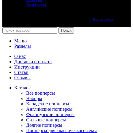
Контакты
Лучшие попперсы онлайн. Качество премиум класса.
Карта сайта
Принимаем все виды оплаты.
Поиск
Меню
Разделы
О нас
Доставка и оплата
Инструкции
Статьи
Отзывы
Каталог
Все попперсы
Наборы
Канадcкие попперсы
Английские попперсы
Французские попперсы
Сильные попперсы
Долгие попперсы
Попперсы для классического секса