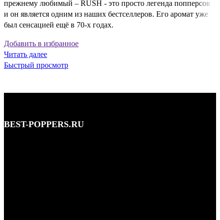
прежнему любимый – RUSH - это просто легенда попперсов
и он является одним из наших бестселлеров. Его аромат уже
был сенсацией ещё в 70-х годах.
Добавить в избранное
Читать далее
Быстрый просмотр
BEST-POPPERS.RU
Адрес: Кутузовский просп., 5/3, Москва • этаж 1
Телефон: 8 (495) 128-59-77, 8 (965) 177-44-33
Почта: info@best-poppers.ru