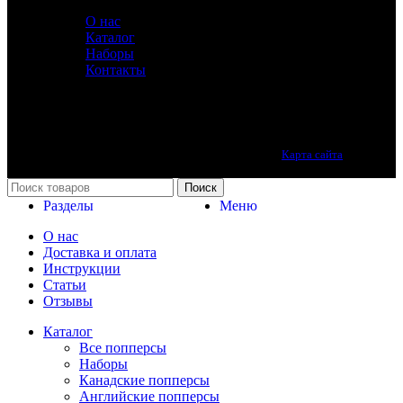
ИНФОРМАЦИЯ
О нас
Каталог
Наборы
Контакты
Лучшие попперсы онлайн. Качество премиум класса.
Карта сайта
Принимаем все виды оплаты.
Поиск
Разделы
Меню
О нас
Доставка и оплата
Инструкции
Статьи
Отзывы
Каталог
Все попперсы
Наборы
Канадcкие попперсы
Английские попперсы