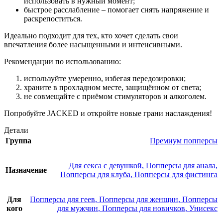
использовать в нужный момент;
быстрое расслабление – помогает снять напряжение и
раскрепоститься.
Идеально подходит для тех, кто хочет сделать свои
впечатления более насыщенными и интенсивными.
Рекомендации по использованию:
используйте умеренно, избегая передозировки;
храните в прохладном месте, защищённом от света;
не совмещайте с приёмом стимуляторов и алкоголем.
Попробуйте JACKED и откройте новые грани наслаждения!
Детали
Группа
Премиум попперсы
Для секса с девушкой
,
Попперсы для анала
,
Назначение
Попперсы для клуба
,
Попперсы для фистинга
Для
Попперсы для геев
,
Попперсы для женщин
,
Попперсы
кого
для мужчин
,
Попперсы для новичков
,
Унисекс