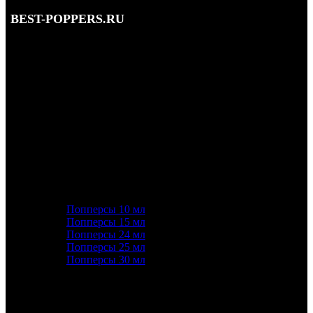
BEST-POPPERS.RU
Адрес: Кутузовский просп., 5/3, Москва • этаж 1
Телефон: 8 (495) 128-59-77, 8 (965) 177-44-33
Почта: info@best-poppers.ru
КАТЕГОРИИ ТОВАРОВ
Попперсы 10 мл
Попперсы 15 мл
Попперсы 24 мл
Попперсы 25 мл
Попперсы 30 мл
ПОПУЛЯРНОЕ