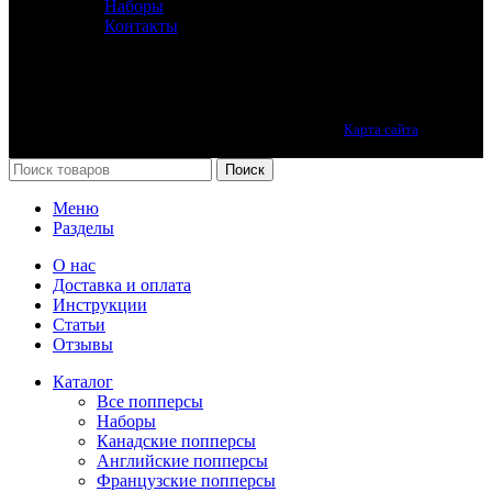
Наборы
Контакты
Лучшие попперсы онлайн. Качество премиум класса.
Карта сайта
Принимаем все виды оплаты.
Поиск
Меню
Разделы
О нас
Доставка и оплата
Инструкции
Статьи
Отзывы
Каталог
Все попперсы
Наборы
Канадcкие попперсы
Английские попперсы
Французские попперсы