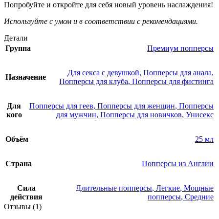
Попробуйте и откройте для себя новый уровень наслаждения!
Используйте с умом и в соответствии с рекомендациями.
Детали
Группа
Премиум попперсы
Для секса с девушкой
,
Попперсы для анала
,
Назначение
Попперсы для клуба
,
Попперсы для фистинга
Для
Попперсы для геев
,
Попперсы для женщин
,
Попперсы
кого
для мужчин
,
Попперсы для новичков
,
Унисекс
Объём
25 мл
Страна
Попперсы из Англии
Сила
Длительные попперсы
,
Легкие
,
Мощные
действия
попперсы
,
Средние
Отзывы (1)