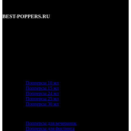
BEST-POPPERS.RU
Адрес: Кутузовский просп., 5/3, Москва • этаж 1
Телефон: 8 (495) 128-59-77, 8 (965) 177-44-33
Почта: info@best-poppers.ru
КАТЕГОРИИ ТОВАРОВ
Попперсы 10 мл
Попперсы 15 мл
Попперсы 24 мл
Попперсы 25 мл
Попперсы 30 мл
ПОПУЛЯРНОЕ
Попперсы для вечеринок
Попперсы для фистинга