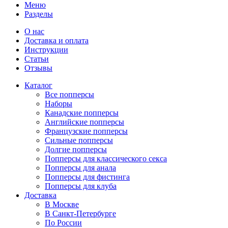
Меню
Разделы
О нас
Доставка и оплата
Инструкции
Статьи
Отзывы
Каталог
Все попперсы
Наборы
Канадcкие попперсы
Английские попперсы
Французские попперсы
Сильные попперсы
Долгие попперсы
Попперсы для классического секса
Попперсы для анала
Попперсы для фистинга
Попперсы для клуба
Доставка
В Москве
В Санкт-Петербурге
По России