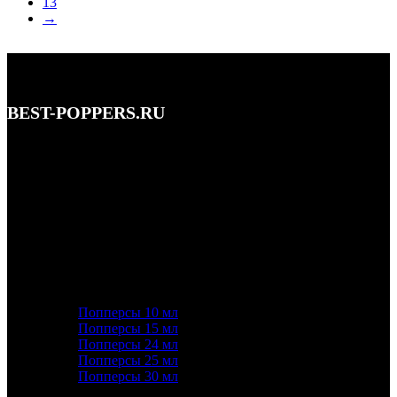
13
→
BEST-POPPERS.RU
Адрес: Кутузовский просп., 5/3, Москва • этаж 1
Телефон: 8 (495) 128-59-77, 8 (965) 177-44-33
Почта: info@best-poppers.ru
КАТЕГОРИИ ТОВАРОВ
Попперсы 10 мл
Попперсы 15 мл
Попперсы 24 мл
Попперсы 25 мл
Попперсы 30 мл