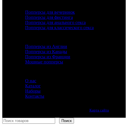
ПОПУЛЯРНОЕ
Попперсы для вечеринок
Попперсы для фистинга
Попперсы для анального секса
Попперсы для классического секса
ДОПОЛНИТЕЛЬНО
Попперсы из Англии
Попперсы из Канады
Попперсы из Франции
Мощные попперсы
ИНФОРМАЦИЯ
О нас
Каталог
Наборы
Контакты
Лучшие попперсы онлайн. Качество премиум класса.
Карта сайта
Принимаем все виды оплаты.
Поиск