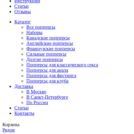
Инструкции
Статьи
Отзывы
Каталог
Все попперсы
Наборы
Канадcкие попперсы
Английские попперсы
Французские попперсы
Сильные попперсы
Долгие попперсы
Попперсы для классического секса
Попперсы для анала
Попперсы для фистинга
Попперсы для клуба
Доставка
В Москве
В Санкт-Петербурге
По России
Статьи
Контакты
Корзина
Рядом