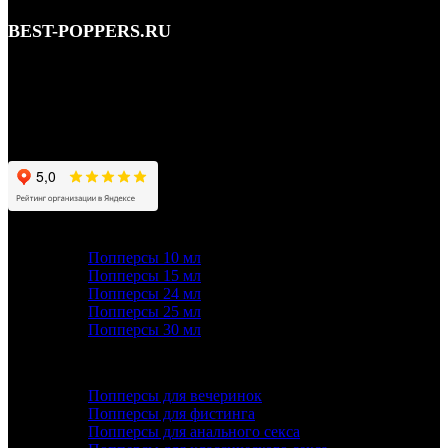
BEST-POPPERS.RU
Адрес: Кутузовский просп., 5/3, Москва • этаж 1
Телефон: 8 (495) 128-59-77, 8 (965) 177-44-33
Почта: info@best-poppers.ru
КАТЕГОРИИ ТОВАРОВ
Попперсы 10 мл
Попперсы 15 мл
Попперсы 24 мл
Попперсы 25 мл
Попперсы 30 мл
ПОПУЛЯРНОЕ
Попперсы для вечеринок
Попперсы для фистинга
Попперсы для анального секса