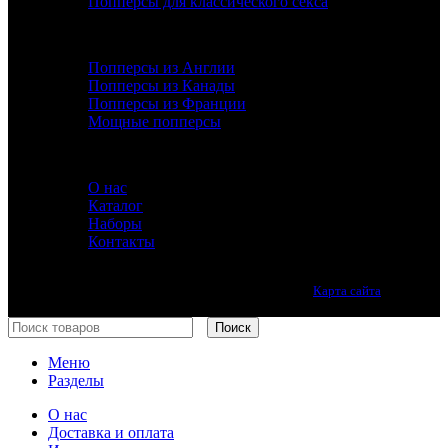
Попперсы для классического секса
ДОПОЛНИТЕЛЬНО
Попперсы из Англии
Попперсы из Канады
Попперсы из Франции
Мощные попперсы
ИНФОРМАЦИЯ
О нас
Каталог
Наборы
Контакты
Лучшие попперсы онлайн. Качество премиум класса.
Карта сайта
Принимаем все виды оплаты.
Поиск
Меню
Разделы
О нас
Доставка и оплата