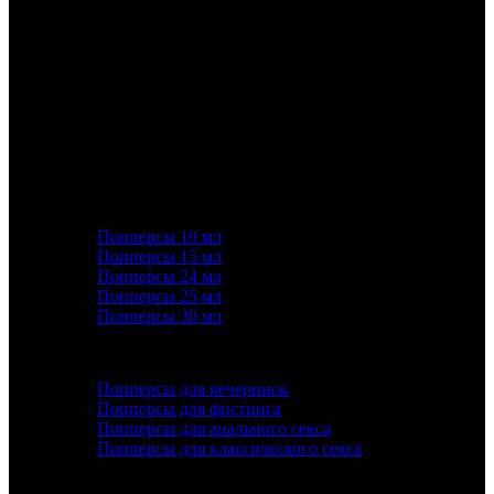
Адрес: Кутузовский просп., 5/3, Москва • этаж 1
Телефон: 8 (495) 128-59-77, 8 (965) 177-44-33
Почта: info@best-poppers.ru
КАТЕГОРИИ ТОВАРОВ
Попперсы 10 мл
Попперсы 15 мл
Попперсы 24 мл
Попперсы 25 мл
Попперсы 30 мл
ПОПУЛЯРНОЕ
Попперсы для вечеринок
Попперсы для фистинга
Попперсы для анального секса
Попперсы для классического секса