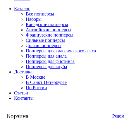
Каталог
Все попперсы
Наборы
Канадcкие попперсы
Английские попперсы
Французские попперсы
Сильные попперсы
Долгие попперсы
Попперсы для классического секса
Попперсы для анала
Попперсы для фистинга
Попперсы для клуба
Доставка
В Москве
В Санкт-Петербурге
По России
Статьи
Контакты
Корзина
Рядом