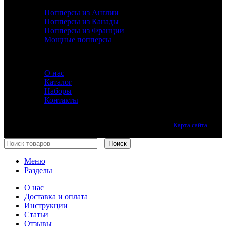
ДОПОЛНИТЕЛЬНО
Попперсы из Англии
Попперсы из Канады
Попперсы из Франции
Мощные попперсы
ИНФОРМАЦИЯ
О нас
Каталог
Наборы
Контакты
Лучшие попперсы онлайн. Качество премиум класса.
Карта сайта
Принимаем все виды оплаты.
Поиск
Меню
Разделы
О нас
Доставка и оплата
Инструкции
Статьи
Отзывы