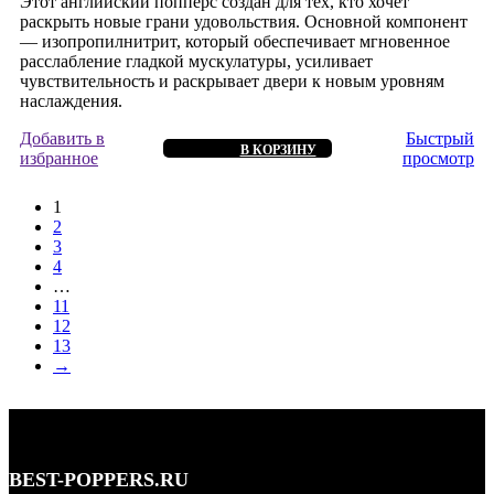
Этот английский попперс создан для тех, кто хочет
раскрыть новые грани удовольствия. Основной компонент
— изопропилнитрит, который обеспечивает мгновенное
расслабление гладкой мускулатуры, усиливает
чувствительность и раскрывает двери к новым уровням
наслаждения.
Добавить в
Быстрый
В КОРЗИНУ
избранное
просмотр
1
2
3
4
…
11
12
13
→
BEST-POPPERS.RU