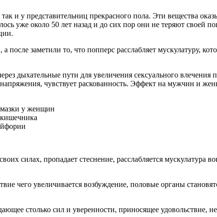
так и у представительниц прекрасного пола. Эти вещества ока
лось уже около 50 лет назад и до сих пор они не теряют своей
ции.
 после заметили то, что попперс расслабляет мускулатуру, кот
рез дыхательные пути для увеличения сексуального влечения пе
о напряжения, чувствует раскованность. Эффект на мужчин и жен
смазки у женщин
и кишечника
эйфории
воих силах, пропадает стеснение, расслабляется мускулатура во
ствие чего увеличивается возбуждение, половые органы становят
дающее столько сил и уверенности, приносящее удовольствие, н