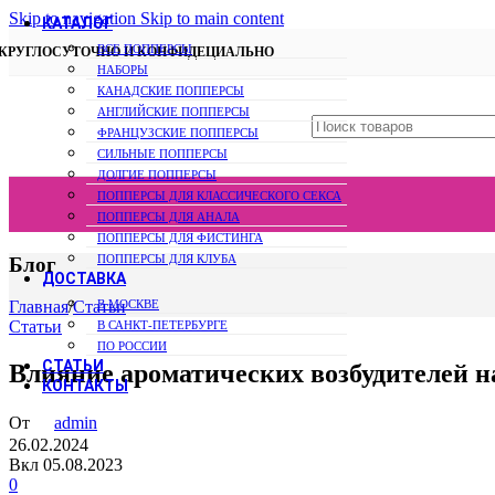
Skip to navigation
Skip to main content
КАТАЛОГ
ВСЕ ПОППЕРСЫ
КРУГЛОСУТОЧНО И КОНФИДЕЦИАЛЬНО
НАБОРЫ
КАНАДCКИЕ ПОППЕРСЫ
АНГЛИЙСКИЕ ПОППЕРСЫ
ФРАНЦУЗСКИЕ ПОППЕРСЫ
СИЛЬНЫЕ ПОППЕРСЫ
ДОЛГИЕ ПОППЕРСЫ
ПОППЕРСЫ ДЛЯ КЛАССИЧЕСКОГО СЕКСА
ПОППЕРСЫ ДЛЯ АНАЛА
ПОППЕРСЫ ДЛЯ ФИСТИНГА
ПОППЕРСЫ ДЛЯ КЛУБА
Блог
ДОСТАВКА
В МОСКВЕ
Главная
/
Статьи
Статьи
В САНКТ-ПЕТЕРБУРГЕ
ПО РОССИИ
СТАТЬИ
Влияние ароматических возбудителей 
КОНТАКТЫ
От
admin
26.02.2024
Вкл 05.08.2023
0