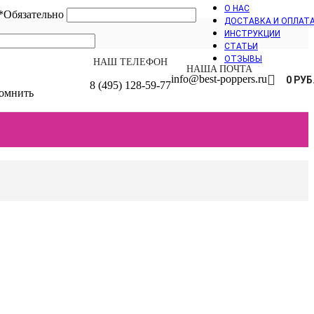
О НАС
*
Обязательно
ДОСТАВКА И ОПЛАТ
ИНСТРУКЦИИ
СТАТЬИ
ОТЗЫВЫ
НАШ ТЕЛЕФОН
НАШA ПОЧТА
info@best-poppers.ru
0
РУБ
8 (495) 128-59-77
омнить