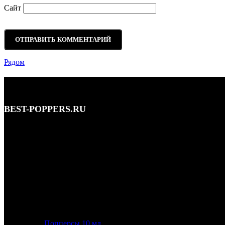
Сайт
Рядом
BEST-POPPERS.RU
Адрес: Кутузовский просп., 5/3, Москва • этаж 1
Телефон: 8 (495) 128-59-77, 8 (965) 177-44-33
Почта: info@best-poppers.ru
КАТЕГОРИИ ТОВАРОВ
Попперсы 10 мл