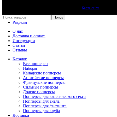
Лучшие попперсы онлайн. Качество премиум класса.
Карта сайта
Принимаем все виды оплаты.
Поиск
Разделы
О нас
Доставка и оплата
Инструкции
Статьи
Отзывы
Каталог
Все попперсы
Наборы
Канадcкие попперсы
Английские попперсы
Французские попперсы
Сильные попперсы
Долгие попперсы
Попперсы для классического секса
Попперсы для анала
Попперсы для фистинга
Попперсы для клуба
Доставка