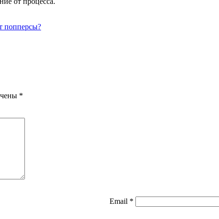
ние от процесса.
ют попперсы?
ечены
*
Email
*