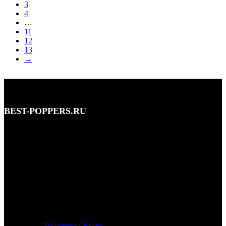
3
4
…
11
12
13
→
BEST-POPPERS.RU
Адрес: Кутузовский просп., 5/3, Москва • этаж 1
Телефон: 8 (495) 128-59-77, 8 (965) 177-44-33
Почта: info@best-poppers.ru
КАТЕГОРИИ ТОВАРОВ
Попперсы 10 мл