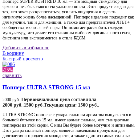
Попперс SUPER RUSH RED 10 мл — это мощный стимулятор для
яркого и незабываемого сексуального опыта. Этот продукт создан для
тех, кто хочет раскрепоститься, усилить ощущения и сделать
интимную жизнь более насыщенной. Попперс идеально подходит как
для мужчин, так и для женщин, а также для представителей ЛГБТ+
сообщества, включая гей-пары. Он помогает расслабить гладкую
мускулатуру, что делает его отличным выбором для анального секса,
фистинга или экспериментов в стиле БДСМ.
Добавить в избранное
В корзину
Быстрый просмотр
-25%
сравнить
Попперс ULTRA STRONG 15 мл
Первоначальная цена составляла
2000
руб.
2000 руб..
1500
руб.
Текущая цена: 1500 руб..
ULTRA STRONG попперс с ультра-сильным ароматом выпускается в
большой бутылке по 15 мл, имеет аромат сильнее, чем стандартные
попперсы из этой серии. С ним Вы будете более могучим и активным.
Этот ультра сильный попперс является идеальным продуктом для
долголетия и продления молодости, а также один из самых сильных