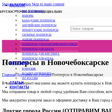
Skip to navigation
Skip to main content
КАТАЛОГ
ВСЕ ПОППЕРСЫ
КРУГЛОСУТОЧНО И КОНФИДЕЦИАЛЬНО
НАБОРЫ
КАНАДCКИЕ ПОППЕРСЫ
АНГЛИЙСКИЕ ПОППЕРСЫ
ФРАНЦУЗСКИЕ ПОППЕРСЫ
СИЛЬНЫЕ ПОППЕРСЫ
ДОЛГИЕ ПОППЕРСЫ
ПОППЕРСЫ ДЛЯ КЛАССИЧЕСКОГО СЕКСА
ПОППЕРСЫ ДЛЯ АНАЛА
ПОППЕРСЫ ДЛЯ ФИСТИНГА
ПОППЕРСЫ ДЛЯ КЛУБА
Попперсы в Новочебоксарске
ДОСТАВКА
В МОСКВЕ
В САНКТ-ПЕТЕРБУРГЕ
Главная
/
Доставка по России
/
Попперсы в Новочебоксарске
ПО РОССИИ
СТАТЬИ
В нашем интернет-магазине вы можете купить попперсы в Ново
КОНТАКТЫ
Мы отправим товар в любой город удобным Вам способом, кот
Мы аккуратно упакуем заказ и оформим доставку в Ваш город о
Другие города России (ОТПРАВИМ В