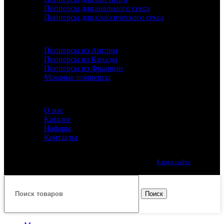
Попперсы для анального секса
Попперсы для классического секса
ДОПОЛНИТЕЛЬНО
Попперсы из Англии
Попперсы из Канады
Попперсы из Франции
Мощные попперсы
ИНФОРМАЦИЯ
О нас
Каталог
Наборы
Контакты
Лучшие попперсы онлайн. Качество премиум класса.
Карта сайта
Принимаем все виды оплаты.
Поиск