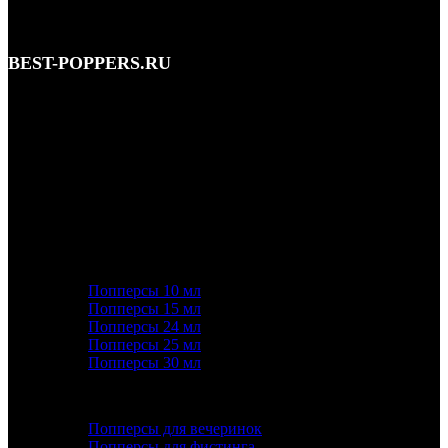
BEST-POPPERS.RU
Адрес: Кутузовский просп., 5/3, Москва • этаж 1
Телефон: 8 (495) 128-59-77, 8 (965) 177-44-33
Почта: info@best-poppers.ru
КАТЕГОРИИ ТОВАРОВ
Попперсы 10 мл
Попперсы 15 мл
Попперсы 24 мл
Попперсы 25 мл
Попперсы 30 мл
ПОПУЛЯРНОЕ
Попперсы для вечеринок
Попперсы для фистинга