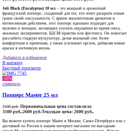
Jolt Black (Eucalyptus) 10 мл
– это мощный и ароматный
французский попперс, созданный для тех, кто хочет раскрыть новые
грани своей сексуальности. С ярким эвкалиптовым ароматом и
интенсивным действием, этот попперс идеально подходит для
мужчин и женщин, желающих усилить ощущения во время секса,
анальных экспериментов, БДСМ-практик или фистинга. Он помогает
расслабить гладкую мускулатуру, делая анальный секс более
комфортным и приятным, а также усиливает оргазм, добавляя новые
краски в интимную жизнь.
Добавить в избранное
В корзину
Быстрый просмотр
-16%
сравнить
Попперс Master 25 мл
Первоначальная цена составляла
3100
руб.
3100 руб..
2600
руб.
Текущая цена: 2600 руб..
Вы можете купить попперс Master в Москве, Санкт-Петербурге или с
доставкой по России в нашем интернет-магазине по выгодным
ценам.Мы гарантируем вам полную конфиденциальность. Курьер